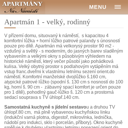
MENU
Apartmán 1 - velký, rodinný
V přízemí domu, situovaný k náměstí, s kapacitou 4
komfortní lůžka + horní lůžko patrové palandy s únosností
pouze pro dítě. Apartmán má velkorysý prostor 90 m2 -
vzdušný a světlý - s moderním, do jasných barev sladěným
vybavením a velkými okny s působivým výhledem na
historické náměstí, který večer působí jako pohádková
kulisa. Velký obytný prostor s podlahovým vytápěním má
vstup franc.dveřmi k vlastnímu letnímu sezení orient.do
náměstí. Komfortní manželské dvojlůžko š.160 cm,
atypické patrové lůžko (spodní š. 130 cm s nosností do 100
kg, horní š. 90 cm - zábavný spací komfort je určen pouze
pro 1 dítě), pohodlný gauč-lůžko š. 120 cm a prostorná
sedací souprava s TV úhlopř.140 cm.
Samostatná kuchyně s jídelní sestavo
u a druhou TV
úhlopř.80 cm, má plně vybavenou kuchyňskou linku
(indukční varná plotna, digestoř, mikrovlnka, lednička,
nádobí pro indukci, sklo i porcelán, příbory). Okno kuchyně
směřuje k druhému vlastnímu letnímu posezení orient.do