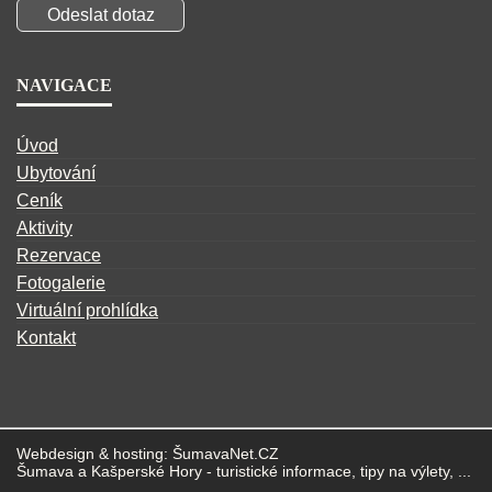
NAVIGACE
Úvod
Ubytování
Ceník
Aktivity
Rezervace
Fotogalerie
Virtuální prohlídka
Kontakt
Webdesign & hosting:
ŠumavaNet.CZ
Šumava
a
Kašperské Hory
- turistické informace, tipy na výlety, ...