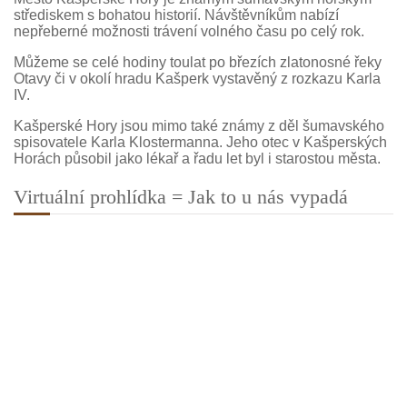
střediskem s bohatou historií. Návštěvníkům nabízí
nepřeberné možnosti trávení volného času po celý rok.
Můžeme se celé hodiny toulat po březích zlatonosné řeky
Otavy či v okolí hradu Kašperk vystavěný z rozkazu Karla
IV.
Kašperské Hory jsou mimo také známy z děl šumavského
spisovatele Karla Klostermanna. Jeho otec v Kašperských
Horách působil jako lékař a řadu let byl i starostou města.
Virtuální prohlídka = Jak to u nás vypadá