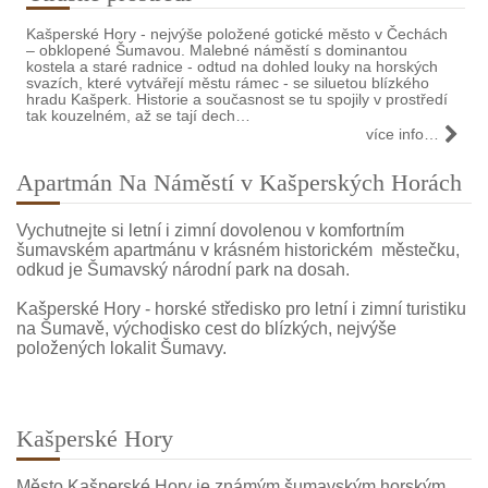
Kašperské Hory - nejvýše položené gotické město v Čechách
– obklopené Šumavou. Malebné náměstí s dominantou
kostela a staré radnice - odtud na dohled louky na horských
svazích, které vytvářejí městu rámec - se siluetou blízkého
hradu Kašperk. Historie a současnost se tu spojily v prostředí
tak kouzelném, až se tají dech…
více info…
Apartmán Na Náměstí v Kašperských Horách
Vychutnejte si letní i zimní dovolenou v komfortním
šumavském apartmánu v krásném historickém městečku,
odkud je Šumavský národní park na dosah.
Kašperské Hory - horské středisko pro letní i zimní turistiku
na Šumavě, východisko cest do blízkých, nejvýše
položených lokalit Šumavy.
Kašperské Hory
Město Kašperské Hory je známým šumavským horským