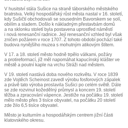
V husitství stála Sušice na straně táborského městského
bratrstva. Velký hospodářský růst města nastal v 16. století,
kdy Sušičtí obchodovali se sousedním Bavorskem se solí,
obilím a sladem. Došlo k nákladným přestavbám domů
a na sklonku století byla postavena uprostřed náměstí
i nová renesanční radnice. Její renesanční vzhled byl však
zničen požárem v roce 1707. Z tohoto období pochází také
budova nynějšího muzea s mohutným atikovým štítem.
V 17. a 18. století město hodně trpělo válkami, požáry
a protireformací, jíž měl napomáhat kapucínský klášter ve
městě a poutní kaple na vrchu Stráži nad městem.
V 19. století nastává doba nového rozkvětu. V roce 1839
zde Vojtěch Scheinost zavedl výrobu fosforových zápalek
a právě tato výroba proslavila Sušici po celém světě. Dále
se zde rozvinul kožedělný průmysl a koncem 19. století
těžba a zpracování vápence. Jestliže na počátku 19. století
mělo město přes 3 tisíce obyvatel, na počátku 20 století
zde žilo 6,5 tisíce obyvatel.
Město je kulturním a hospodářským centrem jižní části
klatovského okresu.