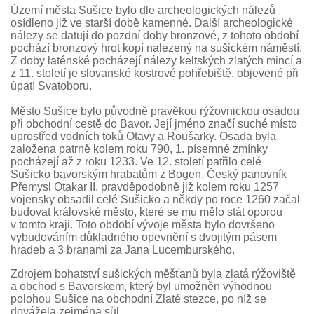
Území města Sušice bylo dle archeologických nálezů
osídleno již ve starší době kamenné. Další archeologické
nálezy se datují do pozdní doby bronzové, z tohoto období
pochází bronzový hrot kopí nalezený na sušickém náměstí.
Z doby laténské pocházejí nálezy keltských zlatých mincí a
z 11. století je slovanské kostrové pohřebiště, objevené při
úpatí Svatoboru.
Město Sušice bylo původně pravěkou rýžovnickou osadou
při obchodní cestě do Bavor. Její jméno značí suché místo
uprostřed vodních toků Otavy a Roušarky. Osada byla
založena patrně kolem roku 790, 1. písemné zmínky
pocházejí až z roku 1233. Ve 12. století patřilo celé
Sušicko bavorským hrabatům z Bogen. Český panovník
Přemysl Otakar II. pravděpodobně již kolem roku 1257
vojensky obsadil celé Sušicko a někdy po roce 1260 začal
budovat královské město, které se mu mělo stát oporou
v tomto kraji. Toto období vývoje města bylo dovršeno
vybudováním důkladného opevnění s dvojitým pásem
hradeb a 3 branami za Jana Lucemburského.
Zdrojem bohatství sušických měšťanů byla zlatá rýžoviště
a obchod s Bavorskem, který byl umožněn výhodnou
polohou Sušice na obchodní Zlaté stezce, po níž se
dovážela zejména sůl.