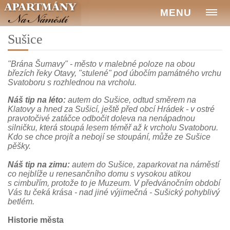
MENU
Sušice
"Brána Šumavy" - město v malebné poloze na obou
březích řeky Otavy, "stulené" pod úbočím památného vrchu
Svatoboru s rozhlednou na vrcholu.
Náš tip na léto:
autem do Sušice, odtud směrem na
Klatovy a hned za Sušicí, ještě před obcí Hrádek - v ostré
pravotočivé zatáčce odbočit doleva na nenápadnou
silničku, která stoupá lesem téměř až k vrcholu Svatoboru.
Kdo se chce projít a nebojí se stoupání, může ze Sušice
pěšky.
Náš tip na zimu:
autem do Sušice, zaparkovat na náměstí
co nejblíže u renesančního domu s vysokou atikou
s cimbuřím, protože to je Muzeum. V předvánočním období
Vás tu čeká krása - nad jiné výjimečná - Sušický pohyblivý
betlém.
Historie města