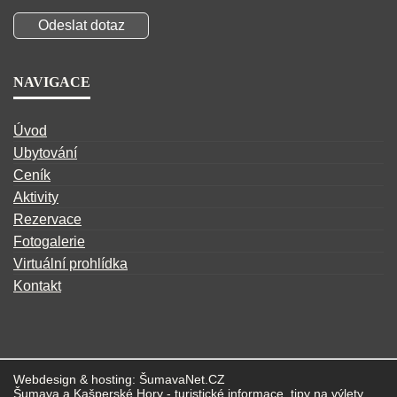
NAVIGACE
Úvod
Ubytování
Ceník
Aktivity
Rezervace
Fotogalerie
Virtuální prohlídka
Kontakt
Webdesign & hosting:
ŠumavaNet.CZ
Šumava
a
Kašperské Hory
- turistické informace, tipy na výlety, ...