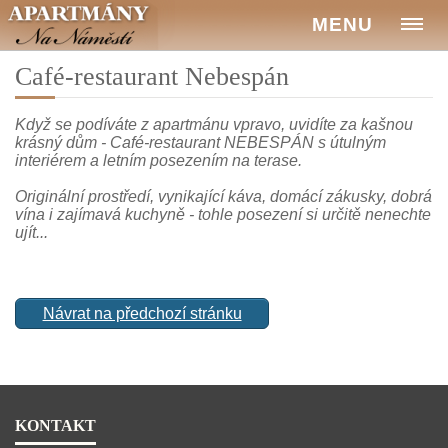
MENU
Café-restaurant Nebespán
Když se podíváte z apartmánu vpravo, uvidíte za kašnou
krásný dům - Café-restaurant NEBESPÁN s útulným
interiérem a letním posezením na terase.
Originální prostředí, vynikající káva, domácí zákusky, dobrá
vína i zajímavá kuchyně - tohle posezení si určitě nenechte
ujít...
Návrat na předchozí stránku
KONTAKT